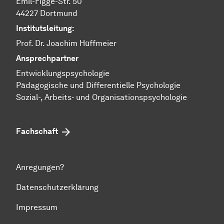
Emil-Figge-Str. 50
44227 Dortmund
Institutsleitung:
Prof. Dr. Joachim Hüffmeier
Ansprechpartner
Ent­wick­lungs­psy­cho­lo­gie
Pä­da­go­gi­sche und Dif­fe­ren­ti­el­le Psy­cho­lo­gie
​​​​​​​Sozial-, Ar­beits- und Or­ga­ni­sa­tions­psy­cho­lo­gie
Fachschaft
Anregungen?
Datenschutzerklärung
Impressum