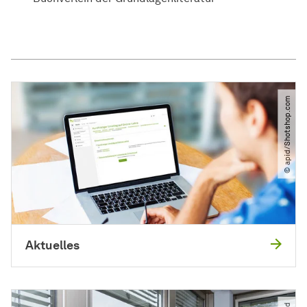
© apid​/​Shotshop.com
Aktuelles