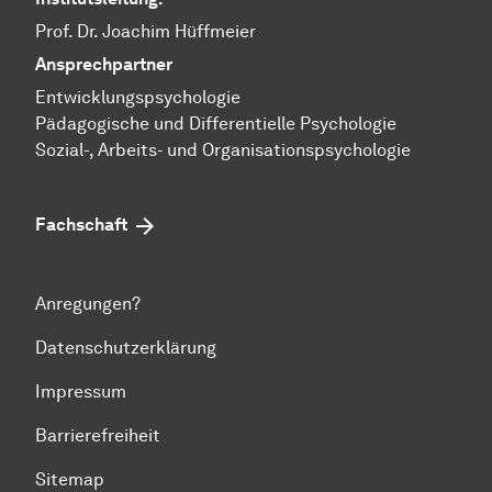
Prof. Dr. Joachim Hüffmeier
Ansprechpartner
Ent­wick­lungs­psy­cho­lo­gie
Pä­da­go­gi­sche und Dif­fe­ren­ti­el­le Psy­cho­lo­gie
​​​​​​​Sozial-, Ar­beits- und Or­ga­ni­sa­tions­psy­cho­lo­gie
Fachschaft
Anregungen?
Datenschutzerklärung
Impressum
Barrierefreiheit
Sitemap