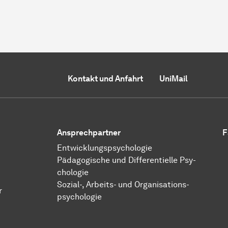
Kontakt und Anfahrt
UniMail
Ansprechpartner
F
Ent­wick­lungs­psy­cho­lo­gie
Pä­da­go­gi­sche und Dif­fe­ren­ti­el­le Psy­
cho­lo­gie
​​​​​​​Sozial-, Ar­beits- und Or­ga­ni­sa­tions­
r
psy­cho­lo­gie