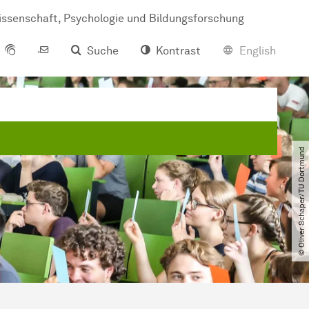
s­sen­schaft, Psy­cho­lo­gie und Bil­dungs­for­schung
Suche
Kontrast
English
© Oliver Schaper​/​TU Dortmund