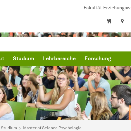
Fakultät Er­zie­hungs­wi
ut
Studium
Lehrbereiche
Forschung
ind hier:
artseite
Studium
Master of Science Psychologie