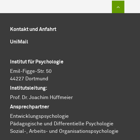
Zum Sei
Kontakt und Anfahrt
UniMail
Institut für Psychologie
Emil-Figge-Str. 50
44227 Dortmund
Institutsleitung:
Prof. Dr. Joachim Hüffmeier
Ansprechpartner
Ent­wick­lungs­psy­cho­lo­gie
Pä­da­go­gi­sche und Dif­fe­ren­ti­el­le Psy­cho­lo­gie
​​​​​​​Sozial-, Ar­beits- und Or­ga­ni­sa­tions­psy­cho­lo­gie