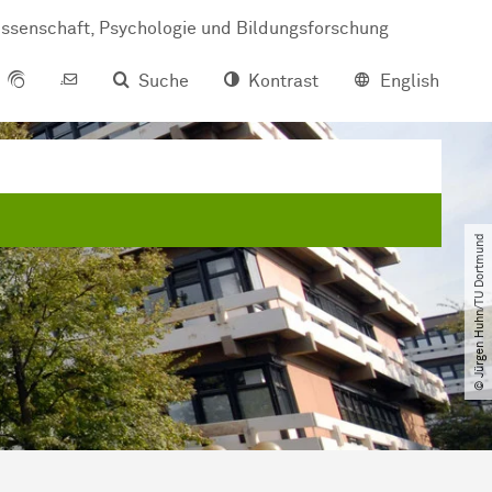
s­sen­schaft, Psy­cho­lo­gie und Bil­dungs­for­schung
Suche
Kontrast
English
© Jürgen Huhn​/​TU Dortmund