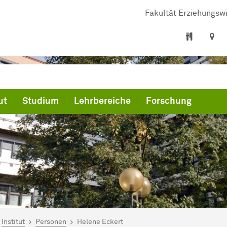
Fakultät Er­zie­hungs­wi
ut
Studium
Lehrbereiche
Forschung
ind hier:
artseite
Institut
Personen
Helene Eckert