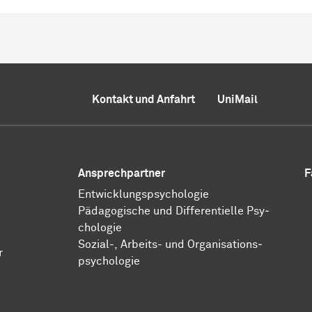
Kontakt und Anfahrt
UniMail
Ansprechpartner
F
Ent­wick­lungs­psy­cho­lo­gie
Pä­da­go­gi­sche und Dif­fe­ren­ti­el­le Psy­
cho­lo­gie
​​​​​​​Sozial-, Ar­beits- und Or­ga­ni­sa­tions­
r
psy­cho­lo­gie