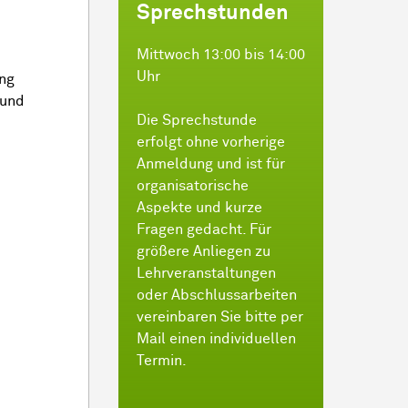
Sprechstunden
Mittwoch 13:00 bis 14:00
Uhr
ung
 und
Die Sprechstunde
erfolgt ohne vorherige
Anmeldung und ist für
organisatorische
Aspekte und kurze
Fragen gedacht. Für
größere Anliegen zu
Lehrveranstaltungen
oder Abschlussarbeiten
vereinbaren Sie bitte per
Mail einen individuellen
Termin.