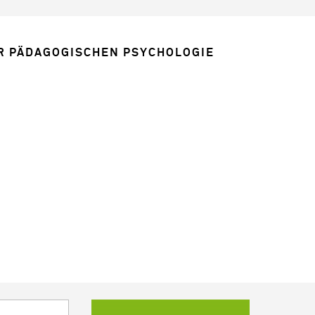
 PÄDAGOGISCHEN PSY­CHO­LO­GIE