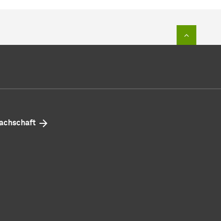
Zum Sei
achschaft