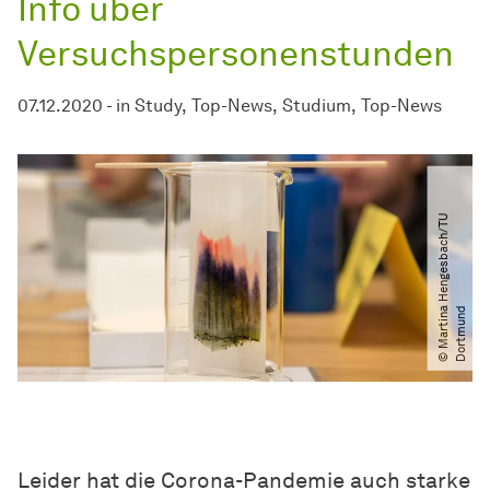
Info über
Versuchspersonenstunden
07.12.2020
-
in
Study
Top-News
Studium
Top-News
©
M
a
r
t
i
n
H
e
n
g
e
s
b
a
c
h​
/​
T
U
D
o
r
t
m
u
n
a
d
Leider hat die Corona-Pandemie auch starke