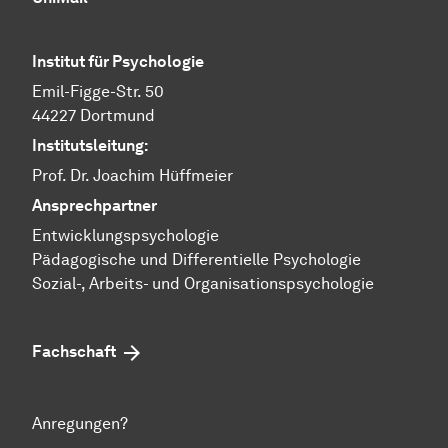
Institut für Psychologie
Emil-Figge-Str. 50
44227 Dortmund
Institutsleitung:
Prof. Dr. Joachim Hüffmeier
Ansprechpartner
Ent­wick­lungs­psy­cho­lo­gie
Pä­da­go­gi­sche und Dif­fe­ren­ti­el­le Psy­cho­lo­gie
​​​​​​​Sozial-, Ar­beits- und Or­ga­ni­sa­tions­psy­cho­lo­gie
Fachschaft
Anregungen?