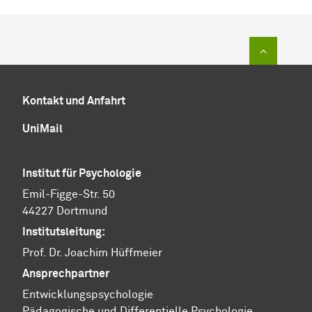
Zum Sei
Kontakt und Anfahrt
UniMail
Institut für Psychologie
Emil-Figge-Str. 50
44227 Dortmund
Institutsleitung:
Prof. Dr. Joachim Hüffmeier
Ansprechpartner
Ent­wick­lungs­psy­cho­lo­gie
Pä­da­go­gi­sche und Dif­fe­ren­ti­el­le Psy­cho­lo­gie